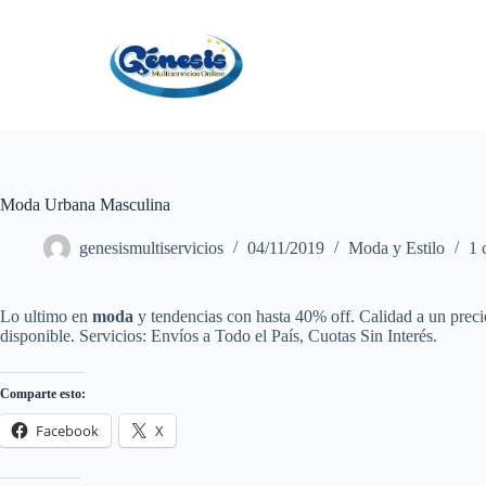
S
a
l
t
a
r
a
l
c
o
Moda Urbana Masculina
n
t
genesismultiservicios
04/11/2019
Moda y Estilo
1 
e
n
i
d
Lo ultimo en
moda
y tendencias con hasta 40% off. Calidad a un preci
o
disponible. Servicios: Envíos a Todo el País, Cuotas Sin Interés.
Comparte esto:
Facebook
X