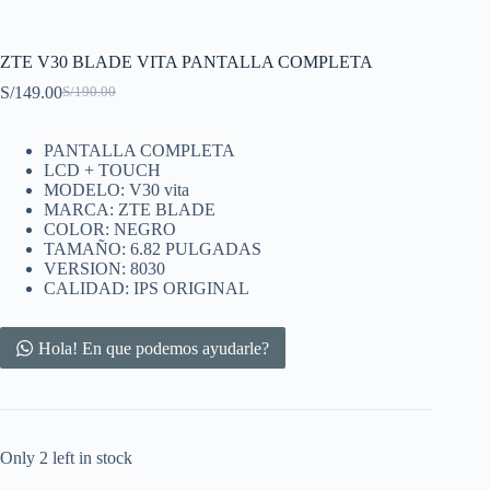
ZTE V30 BLADE VITA PANTALLA COMPLETA
S/
149.00
S/
190.00
Original
Current
price
price
was:
is:
PANTALLA COMPLETA
S/190.00.
S/149.00.
LCD + TOUCH
MODELO: V30 vita
MARCA: ZTE BLADE
COLOR: NEGRO
TAMAÑO: 6.82 PULGADAS
VERSION: 8030
CALIDAD: IPS ORIGINAL
Hola! En que podemos ayudarle?
Only 2 left in stock