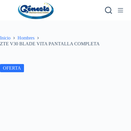
S
a
l
t
a
r
a
Inicio
Hombres
l
ZTE V30 BLADE VITA PANTALLA COMPLETA
c
o
n
t
OFERTA
e
n
i
d
o