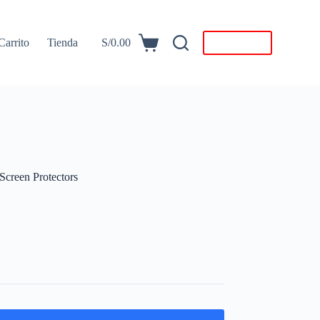
Carrito
Tienda
S/
0.00
Descargar
Carro
de
compra
creen Protectors