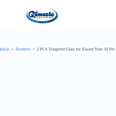
S
a
l
t
a
r
a
l
c
o
Inicio
Hombres
2 PCS Tempered Glass for Xiaomi Note 10 Pro 
n
t
e
n
i
d
o