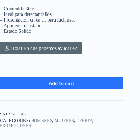
– Contenido 30 g
– Ideal para detectar fallos
– Presentación en caja , para fácil uso.
– Apariencia cristalina
– Estado Solido
Hola! En que podemos ayudarle?
Add to cart
SKU:
GO2307
CATEGORIES:
HOMBRES
,
MUJERES
,
OFERTA
,
PROMOCIONES