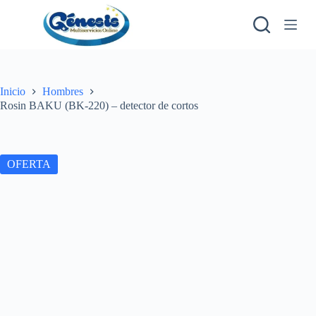
S
a
l
t
a
r
a
Inicio
Hombres
l
Rosin BAKU (BK-220) – detector de cortos
c
o
n
t
OFERTA
e
n
i
d
o