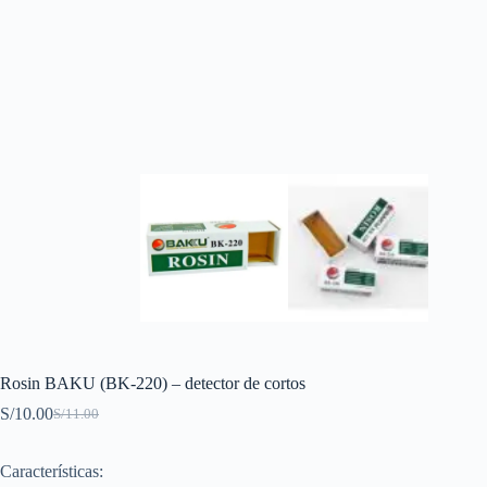
Rosin BAKU (BK-220) – detector de cortos
S/
10.00
S/
11.00
Original
Current
price
price
was:
is:
Características:
S/11.00.
S/10.00.