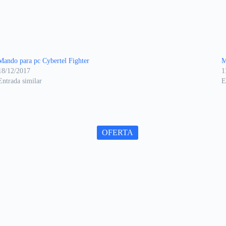
Mando para pc Cybertel Fighter
M
18/12/2017
1
Entrada similar
E
OFERTA