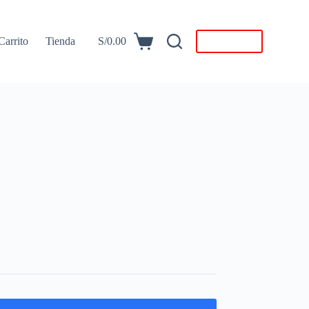
Carrito
Tienda
S/
0.00
Descargar
Carro
de
compra