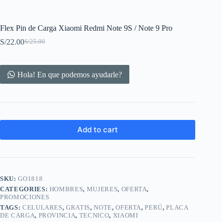
Flex Pin de Carga Xiaomi Redmi Note 9S / Note 9 Pro
S/
22.00
S/
25.00
Original
Current
price
price
was:
is:
S/25.00.
S/22.00.
Hola! En que podemos ayudarle?
Add to cart
SKU:
GO1818
CATEGORIES:
HOMBRES
,
MUJERES
,
OFERTA
,
PROMOCIONES
TAGS:
CELULARES
,
GRATIS
,
NOTE
,
OFERTA
,
PERÚ
,
PLACA
DE CARGA
,
PROVINCIA
,
TECNICO
,
XIAOMI