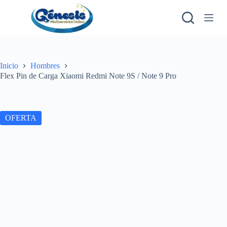
S
a
l
t
a
r
a
Inicio
Hombres
l
Flex Pin de Carga Xiaomi Redmi Note 9S / Note 9 Pro
c
o
n
t
OFERTA
e
n
i
d
o