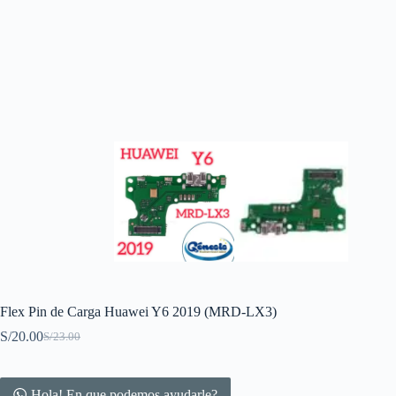
Flex Pin de Carga Huawei Y6 2019 (MRD-LX3)
S/
20.00
S/
23.00
Original
Current
price
price
was:
is:
S/23.00.
S/20.00.
Hola! En que podemos ayudarle?