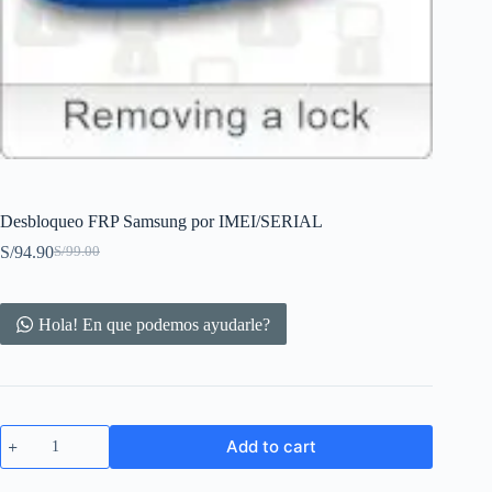
Desbloqueo FRP Samsung por IMEI/SERIAL
S/
94.90
S/
99.00
Original
Current
price
price
was:
is:
S/99.00.
S/94.90.
Hola! En que podemos ayudarle?
Desbloqueo
Add to cart
FRP
Samsung
por