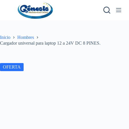
S
a
l
t
a
r
a
Inicio
Hombres
l
Cargador universal para laptop 12 a 24V DC 8 PINES.
c
o
n
t
OFERTA
e
n
i
d
o