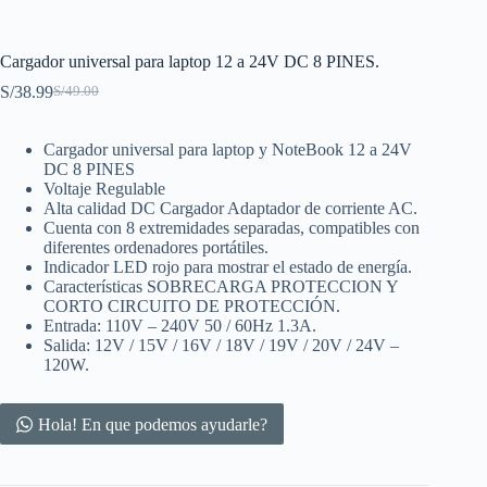
Cargador universal para laptop 12 a 24V DC 8 PINES.
S/
38.99
S/
49.00
Original
Current
price
price
was:
is:
Cargador universal para laptop y NoteBook 12 a 24V
S/49.00.
S/38.99.
DC 8 PINES
Voltaje Regulable
Alta calidad DC Cargador Adaptador de corriente AC.
Cuenta con 8 extremidades separadas, compatibles con
diferentes ordenadores portátiles.
Indicador LED rojo para mostrar el estado de energía.
Características SOBRECARGA PROTECCION Y
CORTO CIRCUITO DE PROTECCIÓN.
Entrada: 110V – 240V 50 / 60Hz 1.3A.
Salida: 12V / 15V / 16V / 18V / 19V / 20V / 24V –
120W.
Hola! En que podemos ayudarle?