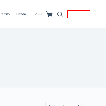
Carrito
Tienda
S/
0.00
Descargar
Carro
de
compra