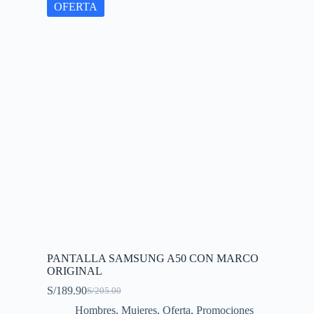
OFERTA
PANTALLA SAMSUNG A50 CON MARCO
ORIGINAL
S/
189.90
S/
205.00
Original
Current
price
price
Hombres
,
Mujeres
,
Oferta
,
Promociones