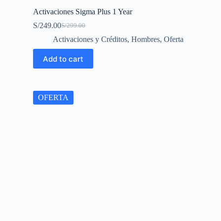
Activaciones Sigma Plus 1 Year
S/
249.00
S/
299.00
Original
Current
price
price
Activaciones y Créditos
,
Hombres
,
Oferta
was:
is:
S/299.00.
S/249.00.
Add to cart
OFERTA