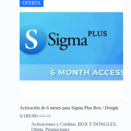
OFERTA
Activación de 6 meses para Sigma Plus Box / Dongle
S/
189.99
S/
249.00
Original
Current
price
price
Activaciones y Créditos
,
BOX Y DONGLES
,
was:
is:
Oferta
,
Promociones